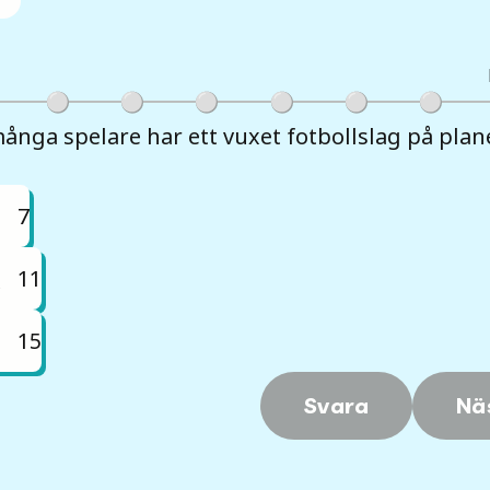
ånga spelare har ett vuxet fotbollslag på plan
7
11
15
Svara
Nä