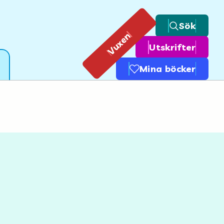
Sök
Vuxen
Utskrifter
Mina böcker