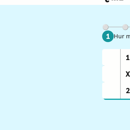
1
Hur m
1
X
2