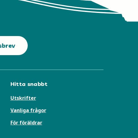
sbrev
Hitta snabbt
Utskrifter
Vanliga frågor
För föräldrar