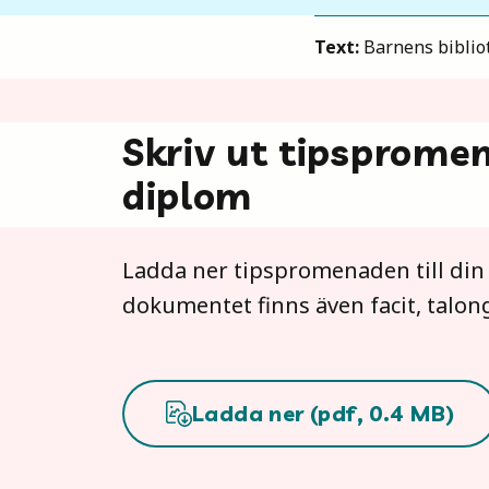
Text:
Barnens bibliot
Skriv ut tipsprome
diplom
Ladda ner tipspromenaden till din d
dokumentet finns även facit, talon
Ladda ner (
pdf
,
0.4
MB)