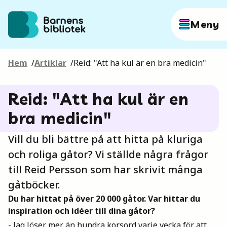
Hoppa till innehållet
Meny
Hem
/
Artiklar
/
Reid: "Att ha kul är en bra medicin"
Författare
Reid: "Att ha kul är en
Böcker
bra medicin"
Vill du bli bättre på att hitta på kluriga
Hitta mer
och roliga gåtor? Vi ställde några frågor
till Reid Persson som har skrivit många
gåtböcker.
Sök
Du har hittat på över 20 000 gåtor. Var hittar du
inspiration och idéer till dina gåtor?
- Jag löser mer än hundra korsord varje vecka för att