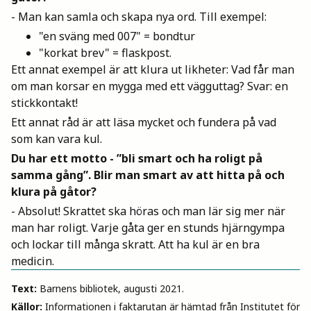
- Man kan samla och skapa nya ord. Till exempel:
"en sväng med 007" = bondtur
"korkat brev" = flaskpost.
Ett annat exempel är att klura ut likheter: Vad får man
om man korsar en mygga med ett vägguttag? Svar: en
stickkontakt!
Ett annat råd är att läsa mycket och fundera på vad
som kan vara kul.
Du har ett motto - ”bli smart och ha roligt på
samma gång”. Blir man smart av att hitta på och
klura på gåtor?
- Absolut! Skrattet ska höras och man lär sig mer när
man har roligt. Varje gåta ger en stunds hjärngympa
och lockar till många skratt. Att ha kul är en bra
medicin.
Text:
Barnens bibliotek, augusti 2021.
Källor:
Informationen i faktarutan är hämtad från Institutet för