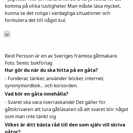
komma på olika lustigheter. Man måste läsa mycket,
Mina böcker
kunna se det roliga i vardagliga situationer och
formulera det till något kul.
Vuxen
Utskrifter
Reid Persson är en av Sveriges främsta gåtmakare.
Foto: Semic bokförlag
Hur gör du när du ska hitta på en gåta?
- Funderar, tänker, använder böcker, internet,
synonymordbok… och korsorden.
Vad bör en gåta innehålla?
- Svaret ska vara överraskande! Det gäller för
gåtskrivaren att lura gåtläsaren så att svaret blir något
som man inte tänkt sig.
Vilket är ditt bästa råd till den som själv vill skriva
gåtor?