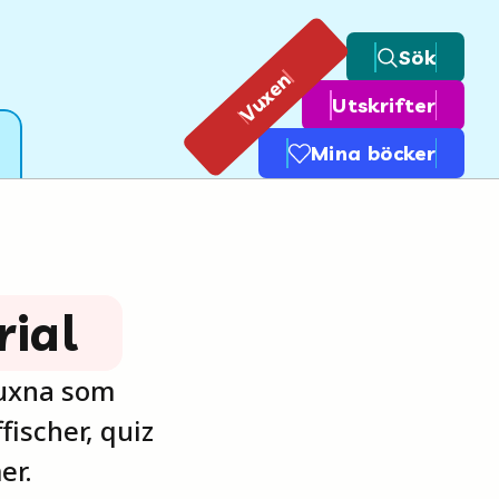
Sök
Vuxen
Utskrifter
Mina böcker
rial
vuxna som
fischer, quiz
er.