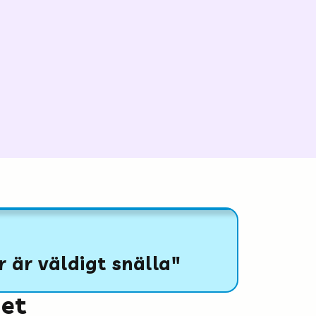
r är väldigt snälla"
het