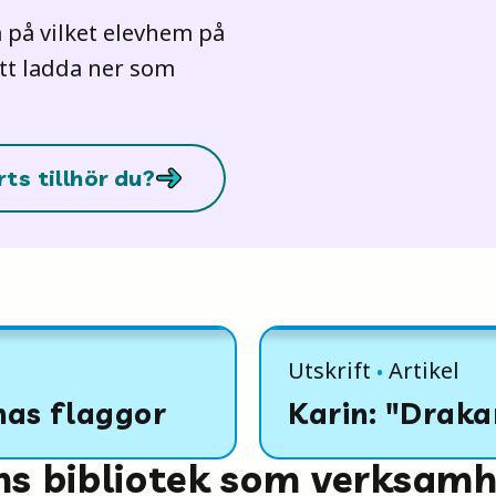
a på vilket elevhem på
tt ladda ner som
ts tillhör du?
Utskrift
Artikel
nas flaggor
Karin: "Draka
ns bibliotek som verksam