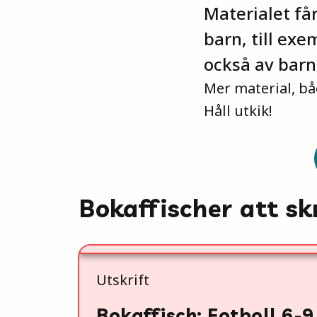
Materialet får
barn, till exe
också av barne
Mer material, b
Håll utkik!
Bokaffischer att sk
Utskrift
Bokaffisch: Fotboll 6-9