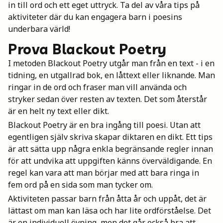
in till ord och ett eget uttryck. Ta del av våra tips på
Mina böcker
aktiviteter där du kan engagera barn i poesins
underbara värld!
Prova Blackout Poetry
Vuxen
I metoden Blackout Poetry utgår man från en text - i en
tidning, en utgallrad bok, en låttext eller liknande. Man
ringar in de ord och fraser man vill använda och
Utskrifter
stryker sedan över resten av texten. Det som återstår
är en helt ny text eller dikt.
Blackout Poetry är en bra ingång till poesi. Utan att
egentligen själv skriva skapar diktaren en dikt. Ett tips
är att sätta upp några enkla begränsande regler innan
för att undvika att uppgiften känns överväldigande. En
regel kan vara att man börjar med att bara ringa in
fem ord på en sida som man tycker om.
Aktiviteten passar barn från åtta år och uppåt, det är
lättast om man kan läsa och har lite ordförståelse. Det
är en individuell övning, men det går också bra att