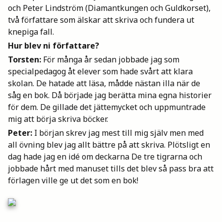
och Peter Lindström (Diamantkungen och Guldkorset),
Mina böcker
två författare som älskar att skriva och fundera ut
knepiga fall.
Hur blev ni författare?
Vuxen
Torsten:
För många år sedan jobbade jag som
specialpedagog åt elever som hade svårt att klara
skolan. De hatade att läsa, mådde nästan illa när de
Utskrifter
såg en bok. Då började jag berätta mina egna historier
för dem. De gillade det jättemycket och uppmuntrade
mig att börja skriva böcker.
Peter:
I början skrev jag mest till mig själv men med
all övning blev jag allt bättre på att skriva. Plötsligt en
dag hade jag en idé om deckarna De tre tigrarna och
jobbade hårt med manuset tills det blev så pass bra att
förlagen ville ge ut det som en bok!