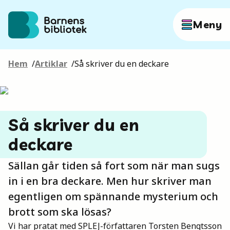
Hoppa till innehållet
Meny
Hem
/
Artiklar
/
Så skriver du en deckare
Författare
Böcker
Så skriver du en
deckare
Hitta mer
Sällan går tiden så fort som när man sugs
in i en bra deckare. Men hur skriver man
egentligen om spännande mysterium och
Sök
brott som ska lösas?
Vi har pratat med SPLEJ-författaren Torsten Bengtsson