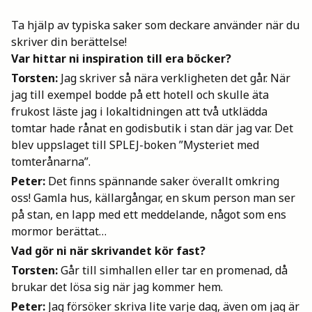
Ta hjälp av typiska saker som deckare använder när du
skriver din berättelse!
Var hittar ni inspiration till era böcker?
Torsten:
Jag skriver så nära verkligheten det går. När
jag till exempel bodde på ett hotell och skulle äta
frukost läste jag i lokaltidningen att två utklädda
tomtar hade rånat en godisbutik i stan där jag var. Det
blev uppslaget till SPLEJ-boken ”Mysteriet med
tomterånarna”.
Peter:
Det finns spännande saker överallt omkring
oss! Gamla hus, källargångar, en skum person man ser
på stan, en lapp med ett meddelande, något som ens
mormor berättat…
Vad gör ni när skrivandet kör fast?
Torsten:
Går till simhallen eller tar en promenad, då
brukar det lösa sig när jag kommer hem.
Peter:
Jag försöker skriva lite varje dag, även om jag är