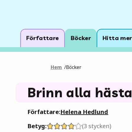
Författare
Böcker
Hitta mer
Hem
/
Böcker
Brinn alla hästa
Författare:
Helena Hedlund
Betyg:
(
3
stycken)