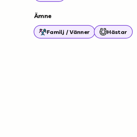
Ämne
Familj / Vänner
Hästar