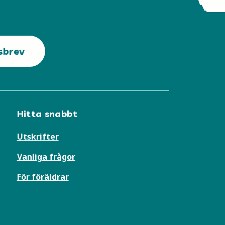
sbrev
Hitta snabbt
Utskrifter
Vanliga frågor
För föräldrar