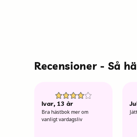
Recensioner - Så h
Ivar
,
13
år
Ju
Bra hästbok mer om
Jät
vanligt vardagsliv