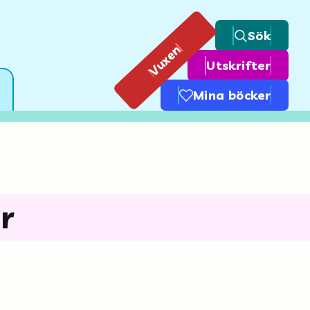
Sök
Vuxen
Utskrifter
Mina böcker
r