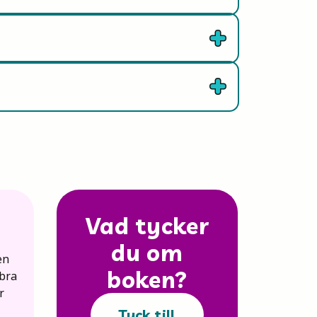
Vad tycker
du om
en
boken?
 bra
r
Tyck till