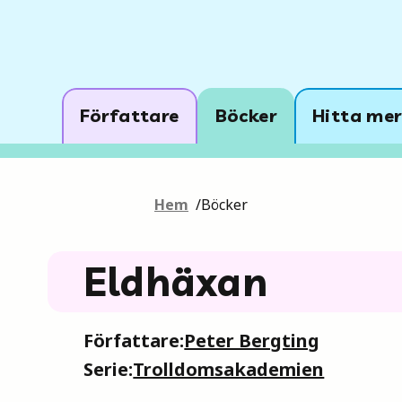
Författare
Böcker
Hitta mer
Hem
/
Böcker
Eldhäxan
Författare:
Peter Bergting
Serie:
Trolldomsakademien