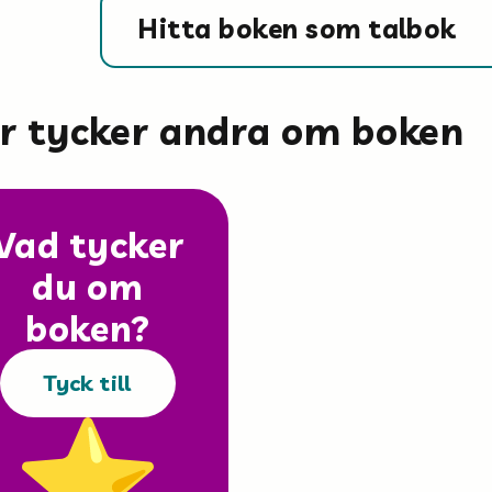
Hitta boken som talbok
är tycker andra om boken
Vad tycker
du om
boken?
Tyck till