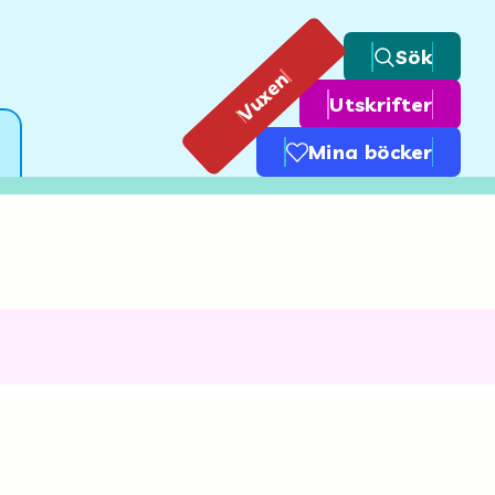
Sök
Vuxen
Utskrifter
Mina böcker