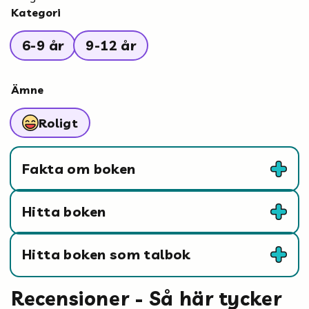
Kategori
Mina böcker
6-9 år
9-12 år
Vuxen
Ämne
Roligt
Utskrifter
Fakta om boken
Hitta boken
Hitta boken som talbok
Recensioner - Så här tycker