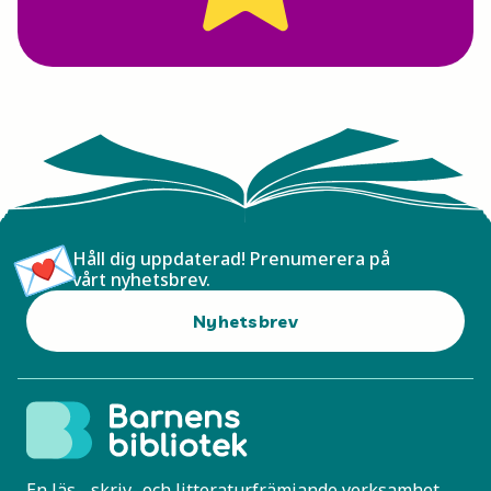
Håll dig uppdaterad! Prenumerera på
vårt nyhetsbrev.
Nyhetsbrev
En läs-, skriv- och litteraturfrämjande verksamhet