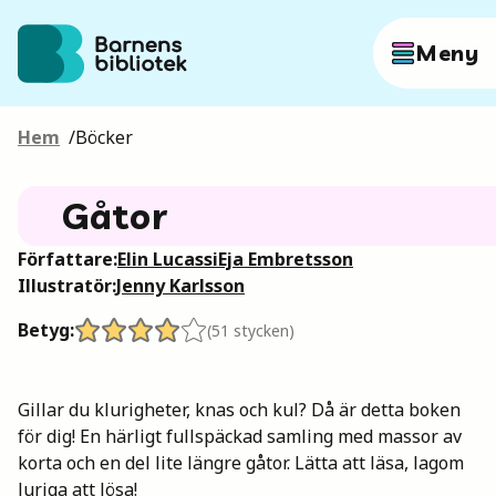
Hoppa till innehållet
Meny
Hem
/
Böcker
Författare
Gåtor
Böcker
Författare:
Elin Lucassi
Eja Embretsson
Illustratör:
Jenny Karlsson
Hitta mer
Betyg:
(
51
stycken)
Gillar du klurigheter, knas och kul? Då är detta boken
Sök
för dig! En härligt fullspäckad samling med massor av
korta och en del lite längre gåtor. Lätta att läsa, lagom
luriga att lösa!