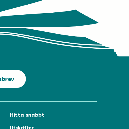
sbrev
Hitta snabbt
Utskrifter