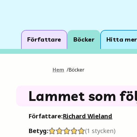
Författare
Böcker
Hitta mer
Hem
/
Böcker
Lammet som föl
Författare:
Richard Wieland
Betyg:
(
1
stycken)