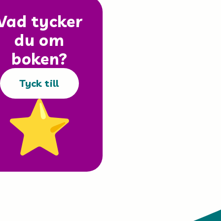
Vad tycker
du om
boken?
Tyck till