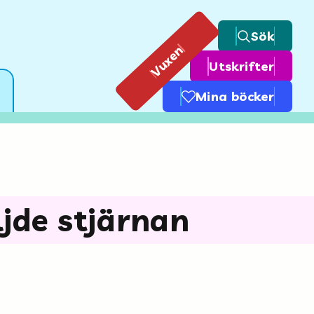
Sök
Vuxen
Utskrifter
Mina böcker
jde stjärnan