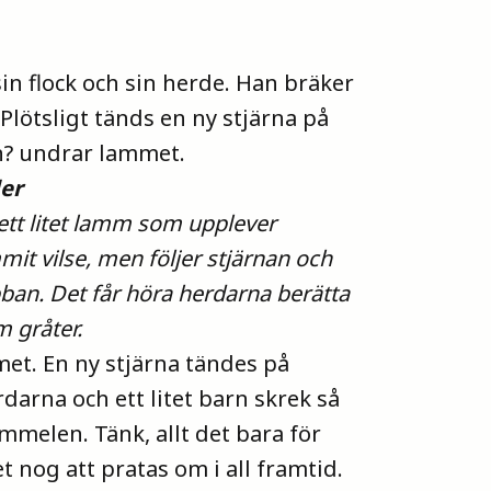
in flock och sin herde. Han bräker
? Plötsligt tänds en ny stjärna på
n? undrar lammet.
der
 ett litet lamm som upplever
mit vilse, men följer stjärnan och
bban. Det får höra herdarna berätta
m gråter.
mmet. En ny stjärna tändes på
darna och ett litet barn skrek så
immelen. Tänk, allt det bara för
 nog att pratas om i all framtid.