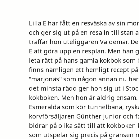
Lilla E har fått en resväska av sin m
och ger sig ut på en resa in till stan a
träffar hon uteliggaren Valdemar. De 
E att göra upp en resplan. Men han g
leta rätt på hans gamla kokbok som bl
finns nämligen ett hemligt recept p
"marjonäs" som någon annan nu har gj
det minsta rädd ger hon sig ut i Stoc
kokboken. Men hon är aldrig ensam. P
Esmeralda som kör tunnelbana, rys
korvförsäljaren Günther junior och f
bidrar på olika sätt till att kokboke
som utspelar sig precis på gränsen 