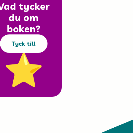
Vad tycker
du om
boken?
Tyck till