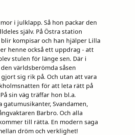
ormor i julklapp. Så hon packar den
lldeles själv. På Östra station
blir kompisar och han hjälper Lilla
er henne också ett uppdrag - att
ev stulen för länge sen. Där i
å den världsberömda såsen
ort sig rik på. Och utan att vara
kholmsnatten för att leta rätt på
å sin väg träffar hon bl.a.
ka gatumusikanter, Svandamen,
ångvaktaren Barbro. Och alla
n kommer till rätta. En modern saga
mellan dröm och verklighet!