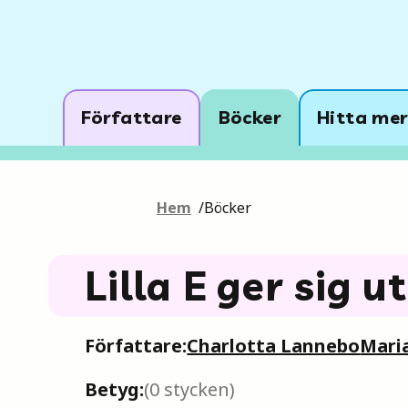
Författare
Böcker
Hitta mer
Hem
/
Böcker
Lilla E ger sig u
Författare:
Charlotta Lannebo
Mari
Betyg:
(
0
stycken)