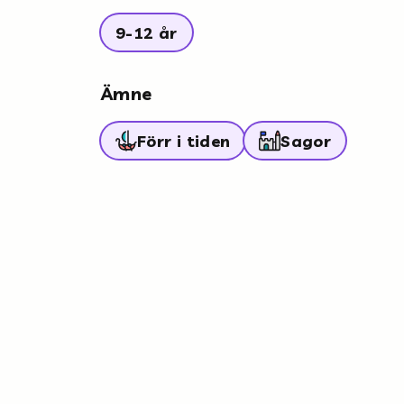
9-12 år
Ämne
Förr i tiden
Sagor