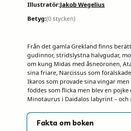
Illustratör:
Jakob Wegelius
Betyg:
(
0
stycken)
Från det gamla Grekland finns berä
gudinnor, stridslystna halvgudar, mod
om kung Midas med åsneöronen, Atal
sina friare, Narcissus som förälskade 
Ikaros som provade sina vingar men f
föddes som flicka men blev en pojke
Minotaurus i Daidalos labyrint – och 
Fakta om boken