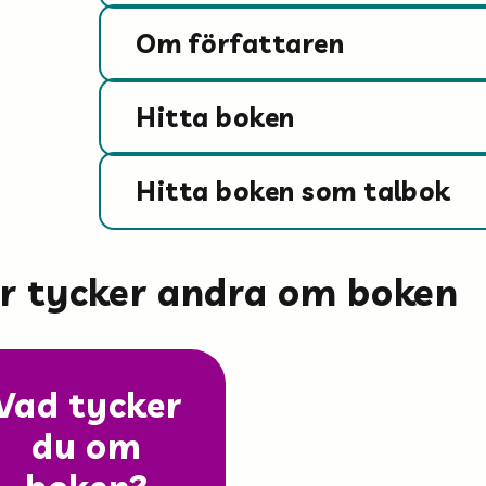
Om författaren
Hitta boken
Hitta boken som talbok
är tycker andra om boken
Vad tycker
du om