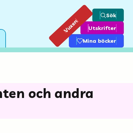
Sök
Vuxen
Utskrifter
Mina böcker
inten och andra