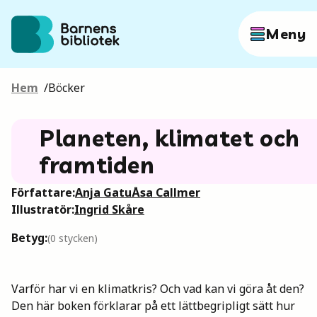
Hoppa till innehållet
Meny
Hem
/
Böcker
Författare
Planeten, klimatet och
Böcker
framtiden
Författare:
Anja Gatu
Åsa Callmer
Hitta mer
Illustratör:
Ingrid Skåre
Betyg:
(
0
stycken)
Sök
Varför har vi en klimatkris? Och vad kan vi göra åt den?
Den här boken förklarar på ett lättbegripligt sätt hur