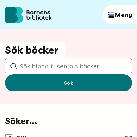
Hoppa till innehållet
Meny
Författare
Sök böcker
Sök
Böcker
Sök
Hitta mer
Söker...
Sök