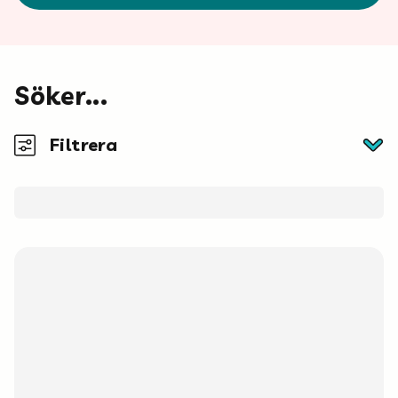
Mina böcker
Vuxen
Söker...
Filtrera
Utskrifter