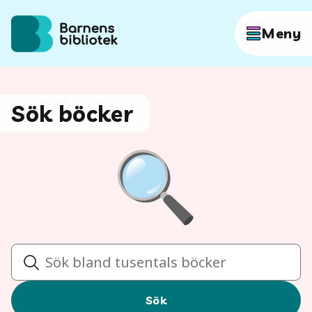
Hoppa till innehållet
Meny
Författare
Sök böcker
Böcker
Hitta mer
Sök
Sök
Sök