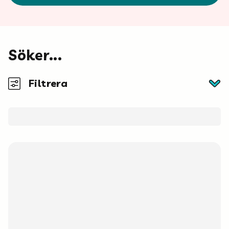
Mina böcker
Vuxen
Söker...
Filtrera
Utskrifter