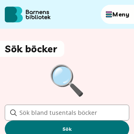
Hoppa till innehållet
Meny
Författare
Sök böcker
Böcker
Hitta mer
Sök
Sök
Sök