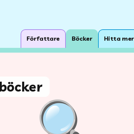
Författare
Böcker
Hitta mer
böcker