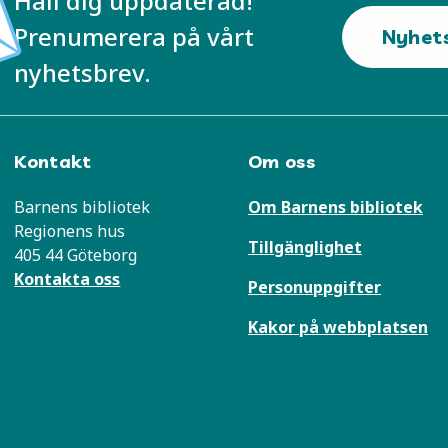
Håll dig uppdaterad!
Prenumerera på vårt
Nyhet
nyhetsbrev.
Kontakt
Om oss
Barnens bibliotek
Om Barnens bibliotek
Regionens hus
Tillgänglighet
405 44 Göteborg
Kontakta oss
Personuppgifter
Kakor på webbplatsen