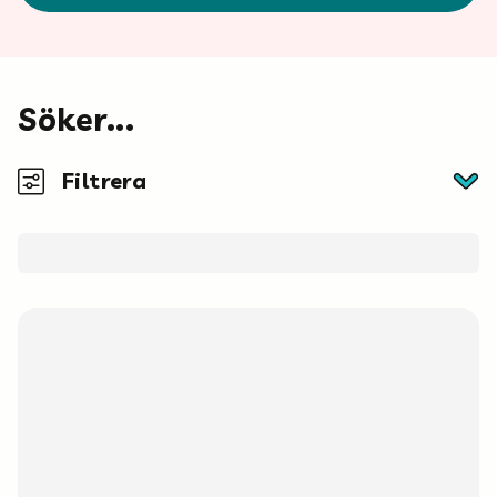
Mina böcker
Vuxen
Söker...
Filtrera
Utskrifter