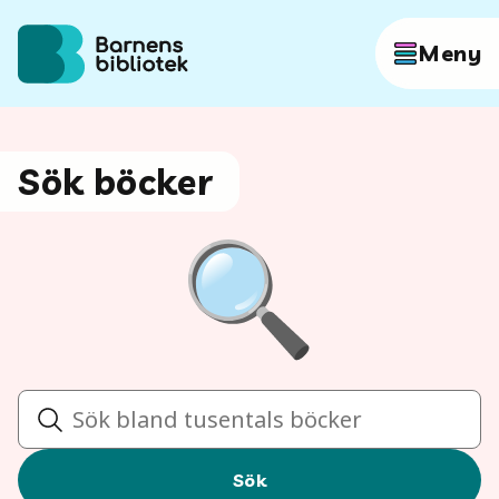
Hoppa till innehållet
Meny
Författare
Sök böcker
Böcker
Hitta mer
Sök
Sök
Sök