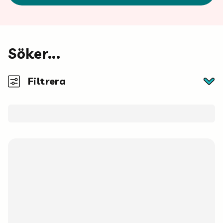
Mina böcker
Vuxen
Söker...
Filtrera
Utskrifter