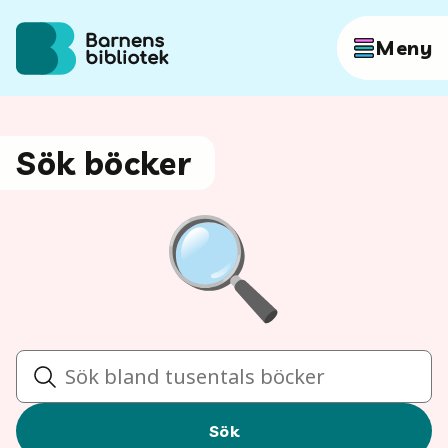
Hoppa till innehållet
Meny
Författare
Sök böcker
Böcker
Hitta mer
Sök
Sök
Sök