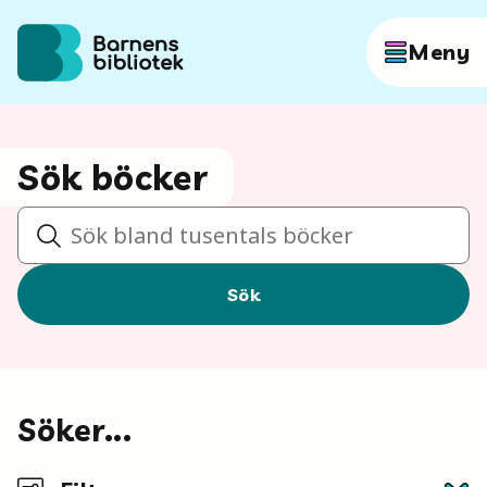
Hoppa till innehållet
Meny
Författare
Sök böcker
Sök
Böcker
Sök
Hitta mer
Söker...
Sök