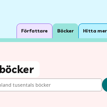
Författare
Böcker
Hitta mer
böcker