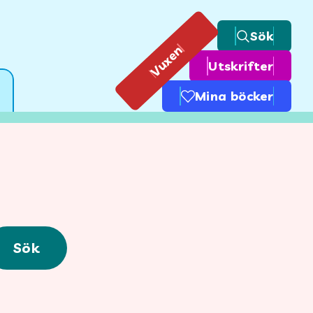
Sök
Vuxen
Utskrifter
Mina böcker
Sök