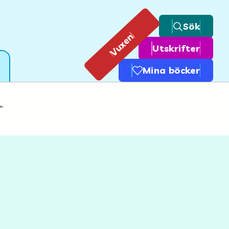
Sök
Vuxen
Utskrifter
Mina böcker
"