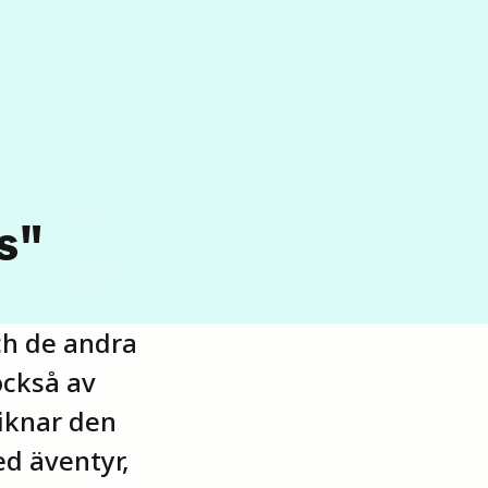
s"
ch de andra
också av
liknar den
d äventyr,