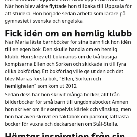
När hon blev äldre flyttade hon tillbaka till Uppsala för
att studera. Hon började sedan arbeta som lärare på
gymnasiet i svenska och engelska.
Fick idén om en hemlig klubb
När Maria läste barnböcker för sina barn fick hon idén
till en egen bok. Den skulle handla om en hemlig
klubb. Hon skrev ett bokmanus om de två busiga
kompisarna Ellen och Sorken och skickade in till fyra
olika bokförlag. Ett bokförlag ville ge ut den och det
blev Marias första bok, "Ellen, Sorken och
hemligheten" som kom ut 2012.
Sedan dess har hon skrivit många böcker, allt från
bilderböcker för små barn till ungdomsböcker. Ämnen
hon skriver om är exempelvis kärlek och vänskap, men
hon har även skrivit en faktabok om parkour, lättlästa
böcker för vuxna och deckarserien om Stål-Stella.
Hämtar inspiration från sin