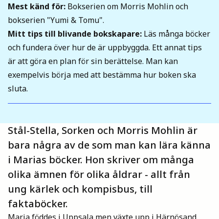
Mest känd för
:
Bokserien om Morris Mohlin och
Mina böcker
bokserien "Yumi & Tomu".
Mitt tips till blivande bokskapare
:
Läs många böcker
och fundera över hur de är uppbyggda. Ett annat tips
Vuxen
är att göra en plan för sin berättelse. Man kan
exempelvis börja med att bestämma hur boken ska
Utskrifter
sluta.
Stål-Stella, Sorken och Morris Mohlin är
bara några av de som man kan lära känna
i Marias böcker. Hon skriver om många
olika ämnen för olika åldrar - allt från
ung kärlek och kompisbus, till
faktaböcker.
Maria föddes i Uppsala men växte upp i Härnösand.