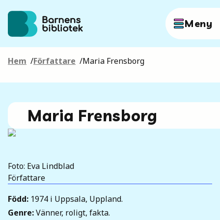
Hoppa till innehållet
Meny
Hem
/
Författare
/
Maria Frensborg
Författare
Böcker
Maria Frensborg
Hitta mer
Foto: Eva Lindblad
Författare
Sök
Född
:
1974 i Uppsala, Uppland.
Genre
:
Vänner, roligt, fakta.