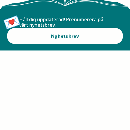
Håll dig uppdaterad! Prenumerera på
vårt nyhetsbrev.
Nyhetsbrev
En läs-, skriv- och litteraturfrämjande verksamhet
för barn och unga sen 1996.
Kontakt
Barnens bibliotek
Regionens hus
405 44 Göteborg