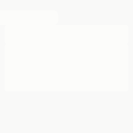
____ ____