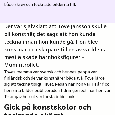
både skrev och tecknade bilderna till.
Mina böcker
Det var självklart att Tove Jansson skulle
Vuxen
bli konstnär, det sägs att hon kunde
teckna innan hon kunde gå. Hon blev
Utskrifter
konstnär och skapare till en av världens
mest älskade barnboksfigurer –
Mumintrollet.
Toves mamma var svensk och hennes pappa var
finländsk och de var konstnärer båda två. Tove lärde
sig att teckna tidigt i livet. Redan när hon var 14 år fick
hon sina bilder publicerade i tidningen och när hon var
19 år gav hon ut sin första bilderbok.
Gick på konstskolor och