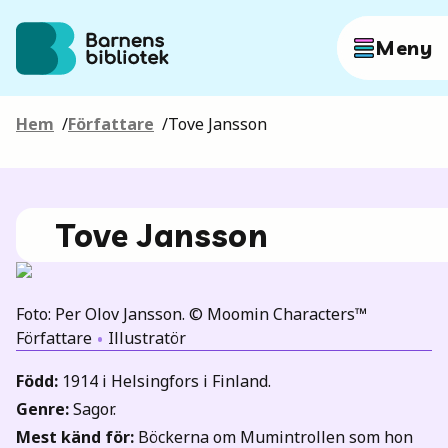
Hoppa till innehållet
Meny
Hem
/
Författare
/
Tove Jansson
Författare
Böcker
Tove Jansson
Hitta mer
Foto: Per Olov Jansson. © Moomin Characters™
Författare
Illustratör
Född
:
1914 i Helsingfors i Finland.
Sök
Genre
:
Sagor.
Mest känd för
:
Böckerna om Mumintrollen som hon