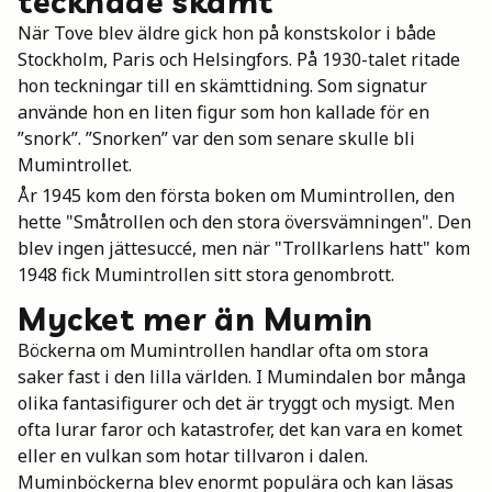
tecknade skämt
När Tove blev äldre gick hon på konstskolor i både
Stockholm, Paris och Helsingfors. På 1930-talet ritade
hon teckningar till en skämttidning. Som signatur
använde hon en liten figur som hon kallade för en
”snork”. ”Snorken” var den som senare skulle bli
Mumintrollet.
År 1945 kom den första boken om Mumintrollen, den
hette "Småtrollen och den stora översvämningen". Den
blev ingen jättesuccé, men när "Trollkarlens hatt" kom
1948 fick Mumintrollen sitt stora genombrott.
Mycket mer än Mumin
Böckerna om Mumintrollen handlar ofta om stora
saker fast i den lilla världen. I Mumindalen bor många
olika fantasifigurer och det är tryggt och mysigt. Men
ofta lurar faror och katastrofer, det kan vara en komet
eller en vulkan som hotar tillvaron i dalen.
Muminböckerna blev enormt populära och kan läsas