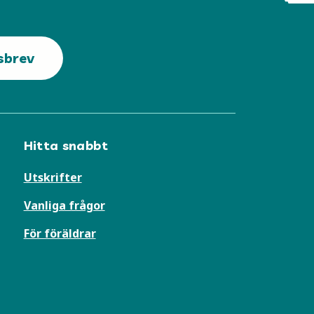
sbrev
Hitta snabbt
Utskrifter
Vanliga frågor
För föräldrar