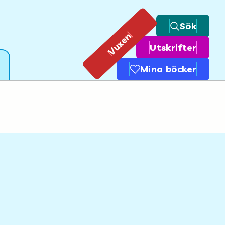
Sök
Vuxen
Utskrifter
Mina böcker