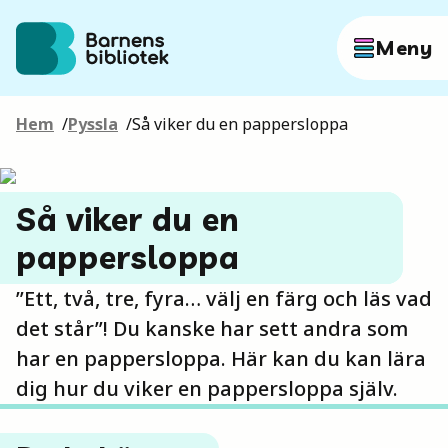
Hoppa till innehållet
Meny
Hem
/
Pyssla
/
Så viker du en pappersloppa
Författare
Så viker du en
Böcker
pappersloppa
Hitta mer
”Ett, två, tre, fyra… välj en färg och läs vad
det står”! Du kanske har sett andra som
har en pappersloppa. Här kan du kan lära
dig hur du viker en pappersloppa själv.
Sök