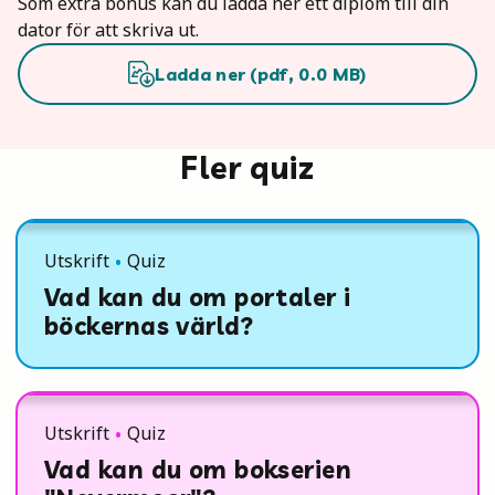
Som extra bonus kan du ladda ner ett diplom till din
dator för att skriva ut.
Ladda ner (
pdf
,
0.0
MB)
Fler quiz
Utskrift
Quiz
Vad kan du om portaler i
böckernas värld?
Utskrift
Quiz
Vad kan du om bokserien