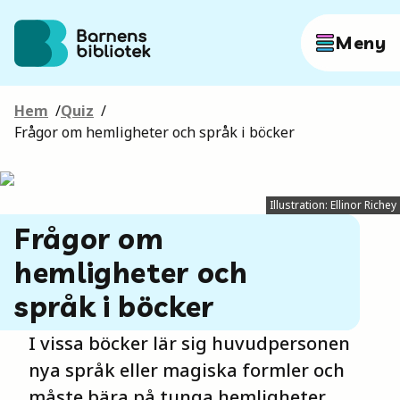
Hoppa till innehållet
Meny
Hem
/
Quiz
/
Författare
Frågor om hemligheter och språk i böcker
Böcker
Illustration: Ellinor Richey
Frågor om
Hitta mer
hemligheter och
språk i böcker
I vissa böcker lär sig huvudpersonen
Sök
nya språk eller magiska formler och
måste bära på tunga hemligheter.