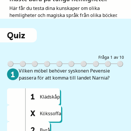
Mina böcker
Här får du testa dina kunskaper om olika
hemligheter och magiska språk från olika böcker.
Vuxen
Quiz
Utskrifter
Fråga 1 av 10
Vilken möbel behöver syskonen Pevensie
1
passera för att komma till landet Narnia?
1
Klädskåp
X
Kökssoffa
2
Byrå