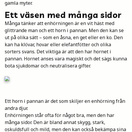
gamla myter.
Mina böcker
Ett väsen med många sidor
Många tänker att enhörningen är en vit häst med
Vuxen
glittrande man och ett horn i pannan. Men den kan se
ut på olika sätt – som en åsna, en get eller en ko. Den
kan ha klövar, hovar eller elefantfötter och olika
sorters svans. Det viktiga är att den har hornet i
Utskrifter
pannan. Hornet anses vara magiskt och det sägs kunna
bota sjukdomar och neutralisera gifter.
Ett horn i pannan är det som skiljer en enhörning från
andra djur.
Enhörningen står ofta för något bra, men den har
många sidor. Den är bland annat skygg, stark,
oskuldsfull och mild, men den kan också bekämpa sina