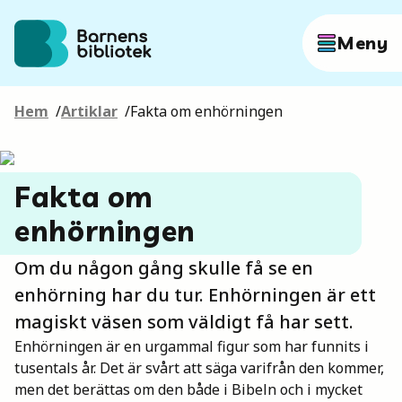
Hoppa till innehållet
Meny
Hem
/
Artiklar
/
Fakta om enhörningen
Författare
Fakta om
Böcker
enhörningen
Hitta mer
Om du någon gång skulle få se en
enhörning har du tur. Enhörningen är ett
magiskt väsen som väldigt få har sett.
Enhörningen är en urgammal figur som har funnits i
Sök
tusentals år. Det är svårt att säga varifrån den kommer,
men det berättas om den både i Bibeln och i mycket