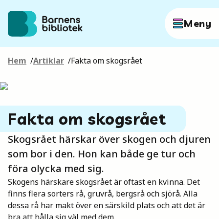
Hoppa till innehållet
Meny
Hem
/
Artiklar
/
Fakta om skogsrået
Författare
Böcker
Fakta om skogsrået
Skogsrået härskar över skogen och djuren
Hitta mer
som bor i den. Hon kan både ge tur och
föra olycka med sig.
Skogens härskare skogsrået är oftast en kvinna. Det
Sök
finns flera sorters rå, gruvrå, bergsrå och sjörå. Alla
dessa rå har makt över en särskild plats och att det är
bra att hålla sig väl med dem.