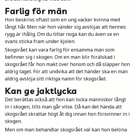
Mina böcker
Farlig för män
Hon beskrivs oftast som en ung vacker kvinna med
långt hår. Men när hon vänder sig avslöjas att hennes
Vuxen
rygg är ihålig. Om du tittar noga kan du även se en
svans sticka fram under kjolen.
Skogsrået kan vara farlig för ensamma män som
Utskrifter
befinner sig i skogen. Om en man blir förälskad i
skogsrået får hon makt över honom och då släpper hon
aldrig taget. För att undvika att det händer ska en man
aldrig avslöja sitt riktiga namn för skogsrået.
Kan ge jaktlycka
Det berättas också att hon kan locka människor långt
in i skogen, tills man går vilse. Då kan det hända att
skogsrået skrattar högt åt dig innan hon försvinner in i
skogen.
Men om man behandlar skogsrået väl kan hon belöna