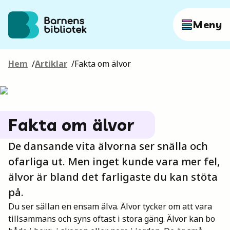
Hoppa till innehållet
Meny
Hem
/
Artiklar
/
Fakta om älvor
Författare
Böcker
Fakta om älvor
De dansande vita älvorna ser snälla och
Hitta mer
ofarliga ut. Men inget kunde vara mer fel,
älvor är bland det farligaste du kan stöta
på.
Sök
Du ser sällan en ensam älva. Älvor tycker om att vara
tillsammans och syns oftast i stora gäng. Älvor kan bo