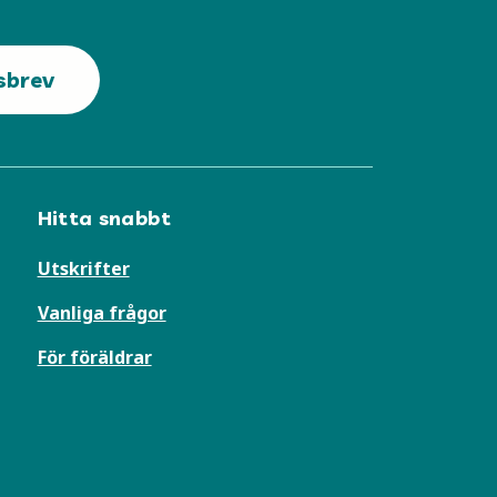
sbrev
Hitta snabbt
Utskrifter
Vanliga frågor
För föräldrar