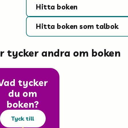
Hitta boken
Hitta boken som talbok
är tycker andra om boken
Vad tycker
du om
boken?
Tyck till