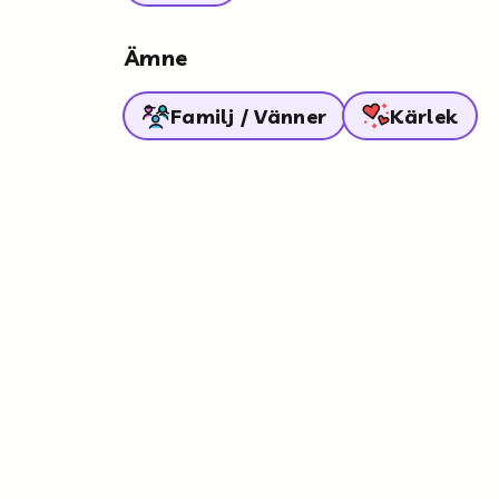
Ämne
Familj / Vänner
Kärlek