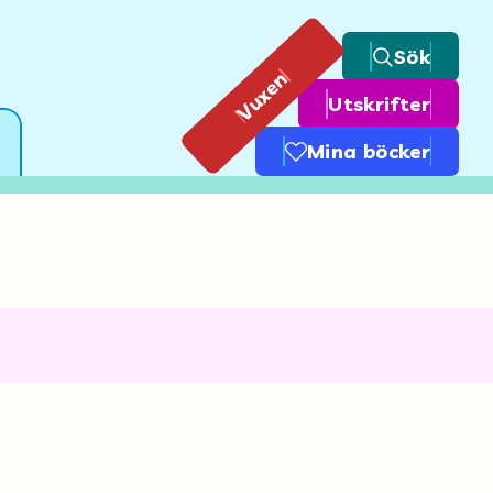
Sök
Vuxen
Utskrifter
Mina böcker