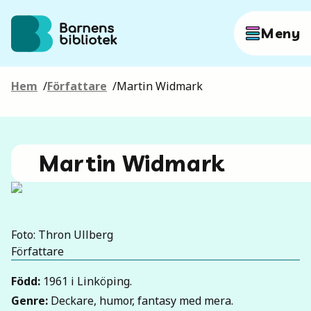
Hoppa till innehållet
Meny
Hem
/
Författare
/
Martin Widmark
Författare
Böcker
Martin Widmark
Hitta mer
Foto: Thron Ullberg
Författare
Sök
Född
:
1961 i Linköping.
Genre
:
Deckare, humor, fantasy med mera.