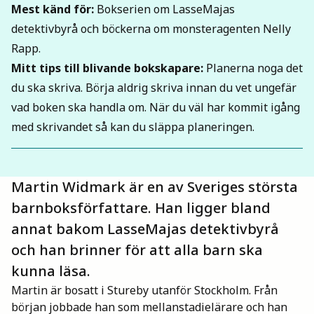
Mest känd för
:
Bokserien om LasseMajas
Mina böcker
detektivbyrå och böckerna om monsteragenten Nelly
Rapp.
Mitt tips till blivande bokskapare
:
Planerna noga det
Vuxen
du ska skriva. Börja aldrig skriva innan du vet ungefär
vad boken ska handla om. När du väl har kommit igång
Utskrifter
med skrivandet så kan du släppa planeringen.
Martin Widmark är en av Sveriges största
barnboksförfattare. Han ligger bland
annat bakom LasseMajas detektivbyrå
och han brinner för att alla barn ska
kunna läsa.
Martin är bosatt i Stureby utanför Stockholm. Från
början jobbade han som mellanstadielärare och han