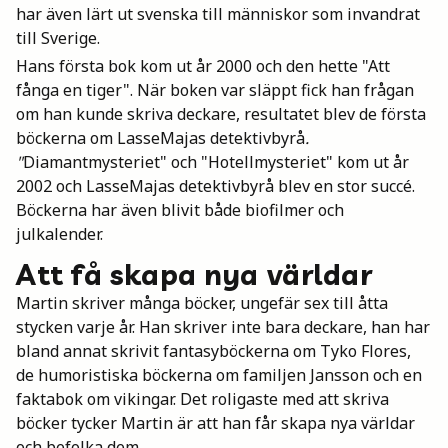
har även lärt ut svenska till människor som invandrat
till Sverige.
Hans första bok kom ut år 2000 och den hette "Att
fånga en tiger". När boken var släppt fick han frågan
om han kunde skriva deckare, resultatet blev de första
böckerna om LasseMajas detektivbyrå
.
"
Diamantmysteriet" och "Hotellmysteriet" kom ut år
2002 och LasseMajas detektivbyrå blev en stor succé.
Böckerna har även blivit både biofilmer och
julkalender.
Att få skapa nya världar
Martin skriver många böcker, ungefär sex till åtta
stycken varje år. Han skriver inte bara deckare, han har
bland annat skrivit fantasyböckerna om Tyko Flores,
de humoristiska böckerna om familjen Jansson och en
faktabok om vikingar. Det roligaste med att skriva
böcker tycker Martin är att han får skapa nya världar
och befolka dem.