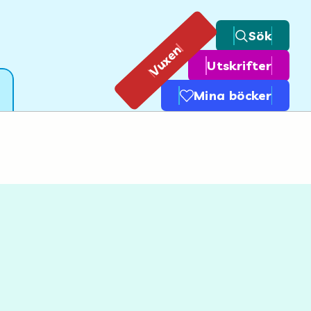
Sök
Vuxen
Utskrifter
Mina böcker