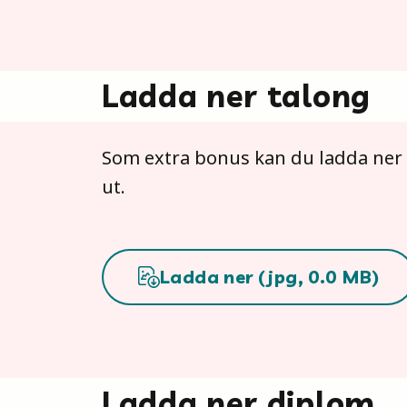
Ladda ner talong
Som extra bonus kan du ladda ner en
ut.
Ladda ner (
jpg
,
0.0
MB)
Ladda ner diplom