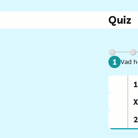
Quiz
1
Vad h
1
X
2