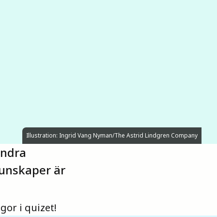
Illustration: Ingrid Vang Nyman/The Astrid Lindgren Company
andra
kunskaper är
gor i quizet!