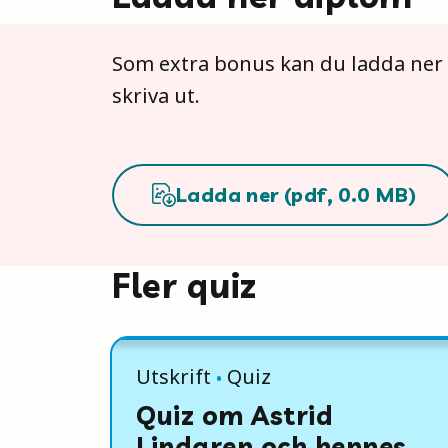
Som extra bonus kan du ladda ner et
skriva ut.
Ladda ner (
pdf
,
0.0
MB)
Fler quiz
Utskrift
Quiz
Quiz om Astrid
Lindgren och hennes