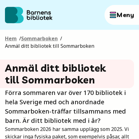
Hoppa till innehållet
Meny
Hem
/
Sommarboken
/
Författare
Anmäl ditt bibliotek till Sommarboken
Anmäl ditt bibliotek
Böcker
till Sommarboken
Hitta mer
Förra sommaren var över 170 bibliotek i
hela Sverige med och anordnade
Sommarboken-träffar tillsammans med
barn. Är ditt bibliotek med i år?
Sök
Sommarboken 2026 har samma upplägg som 2025. Vi
skickar inga fysiska paket, som exempelvis påsar, allt