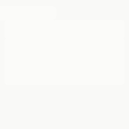
____ ____