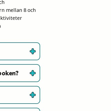
ch
rn mellan 8 och
ktiviteter
a
rboken?