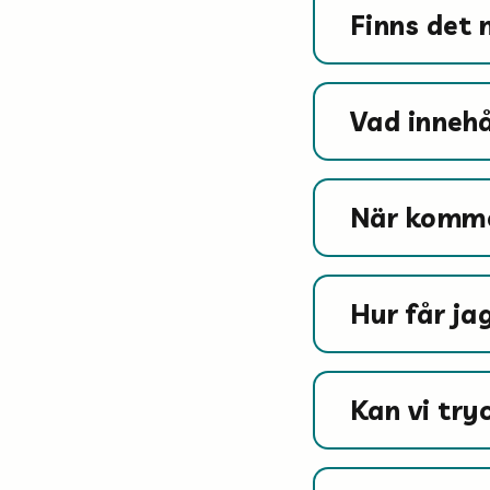
Finns det 
Vad innehå
När komme
Hur får j
Kan vi try