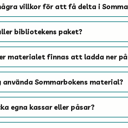
några villkor för att få delta i Somm
ller bibliotekens paket?
r materialet finnas att ladda ner p
ag använda Sommarbokens material?
cka egna kassar eller påsar?