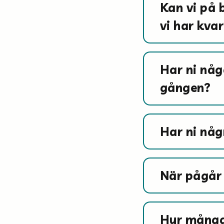
Kan vi på 
vi har kva
Har ni någ
gången?
Har ni någ
När pågå
Hur många