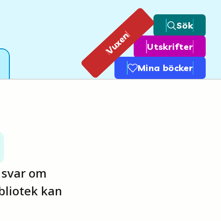
Sök
Vuxen
Utskrifter
Mina böcker
h svar om
bliotek kan