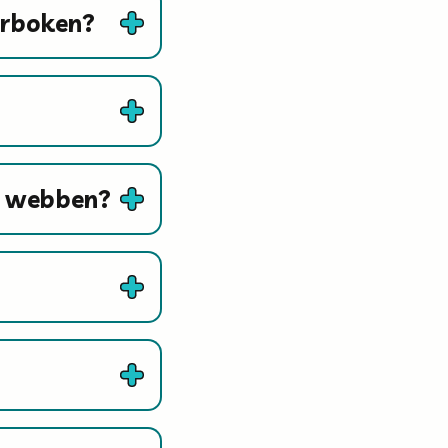
arboken?
å webben?