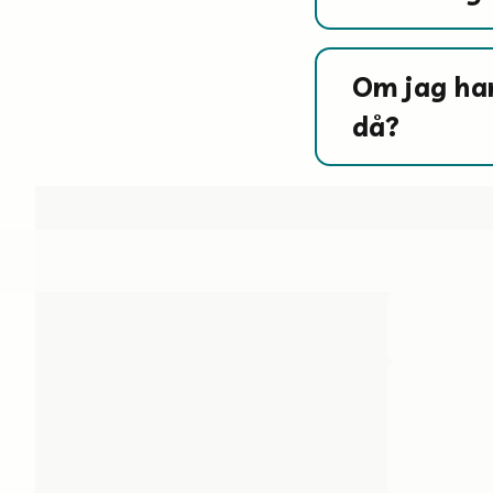
Om jag ha
då?
____ 