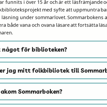
funnits i över 15 år och är ett läsfrämjande o
lkbiblioteksprojekt med syfte att uppmuntra ba
ylld läsning under sommarlovet. Sommarbokens a
ra både vana och ovana läsare att fortsätta läs
maren.
 något för biblioteken?
r jag mitt folkbibliotek till Somma
 bakom Sommarboken?