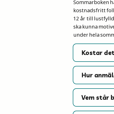
Sommarboken har 
kostnadsfritt fo
12 år till lustf
ska kunna motive
under hela som
Kostar det
Hur anmäle
Vem står