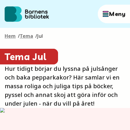
Hoppa till innehållet
Meny
Hem
/
Tema
/
Jul
Författare
Tema Jul
Böcker
Hur tidigt börjar du lyssna på julsånger
och baka pepparkakor? Här samlar vi en
Hitta mer
massa roliga och juliga tips på böcker,
pyssel och annat skoj att göra inför och
under julen - när du vill på året!
Sök