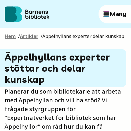
Hoppa till innehållet
Meny
Hem
/
Artiklar
/
Äppelhyllans experter delar kunskap
Författare
Äppelhyllans experter
Böcker
stöttar och delar
kunskap
Hitta mer
Planerar du som bibliotekarie att arbeta
med Äppelhyllan och vill ha stöd? Vi
frågade styrgruppen för
Sök
”Expertnätverket för bibliotek som har
Äppelhyllor” om råd hur du kan få