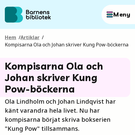
Hoppa till innehållet
Meny
Hem
/
Artiklar
/
Författare
Kompisarna Ola och Johan skriver Kung Pow-böckerna
Kompisarna Ola och
Böcker
Johan skriver Kung
Pow-böckerna
Hitta mer
Ola Lindholm och Johan Lindqvist har
känt varandra hela livet. Nu har
Sök
kompisarna börjat skriva bokserien
"Kung Pow" tillsammans.