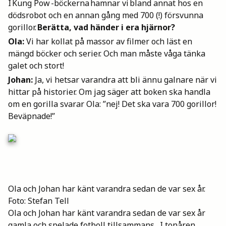
I Kung Pow -böckerna hamnar vi bland annat hos en
Mina böcker
dödsrobot och en annan gång med 700 (!) försvunna
gorillor.
Berätta, vad händer i era hjärnor?
Ola:
Vi har kollat på massor av filmer och läst en
Vuxen
mängd böcker och serier. Och man måste våga tänka
galet och stort!
Johan:
Ja, vi hetsar varandra att bli ännu galnare när vi
Utskrifter
hittar på historier. Om jag säger att boken ska handla
om en gorilla svarar Ola: ”nej! Det ska vara 700 gorillor!
Beväpnade!”
Ola och Johan har känt varandra sedan de var sex år.
Foto: Stefan Tell
Ola och Johan har känt varandra sedan de var sex år
gamla och spelade fotboll tillsammans. I tonåren