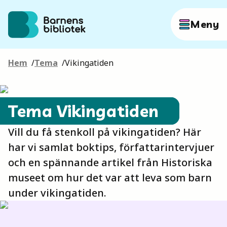
Hoppa till innehållet
Meny
Hem
/
Tema
/
Vikingatiden
Författare
Tema Vikingatiden
Böcker
Vill du få stenkoll på vikingatiden? Här
har vi samlat boktips, författarintervjuer
Hitta mer
och en spännande artikel från Historiska
museet om hur det var att leva som barn
under vikingatiden.
Sök