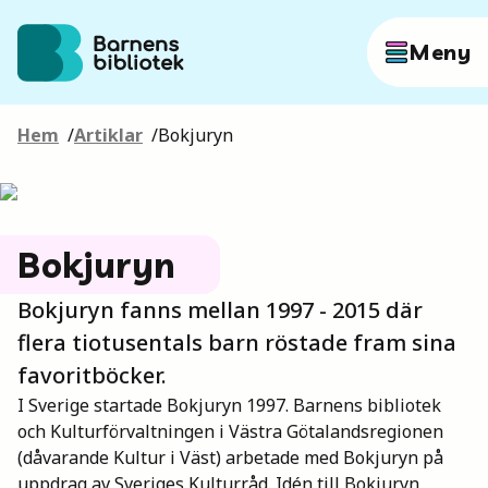
Hoppa till innehållet
Meny
Hem
/
Artiklar
/
Bokjuryn
Författare
Böcker
Bokjuryn
Bokjuryn fanns mellan 1997 - 2015 där
Hitta mer
flera tiotusentals barn röstade fram sina
favoritböcker.
I Sverige startade Bokjuryn 1997. Barnens bibliotek
Sök
och Kulturförvaltningen i Västra Götalandsregionen
(dåvarande Kultur i Väst) arbetade med Bokjuryn på
uppdrag av Sveriges Kulturråd. Idén till Bokjuryn