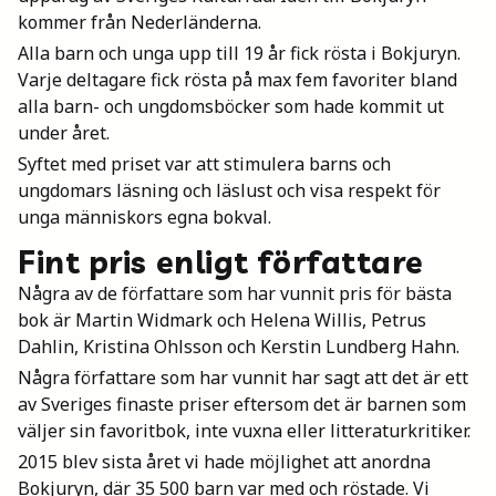
kommer från Nederländerna.
Mina böcker
Alla barn och unga upp till 19 år fick rösta i Bokjuryn.
Varje deltagare fick rösta på max fem favoriter bland
alla barn- och ungdomsböcker som hade kommit ut
Vuxen
under året.
Syftet med priset var att stimulera barns och
ungdomars läsning och läslust och visa respekt för
Utskrifter
unga människors egna bokval.
Fint pris enligt författare
Några av de författare som har vunnit pris för bästa
bok är Martin Widmark och Helena Willis, Petrus
Dahlin, Kristina Ohlsson och Kerstin Lundberg Hahn.
Några författare som har vunnit har sagt att det är ett
av Sveriges finaste priser eftersom det är barnen som
väljer sin favoritbok, inte vuxna eller litteraturkritiker.
2015 blev sista året vi hade möjlighet att anordna
Bokjuryn, där 35 500 barn var med och röstade. Vi