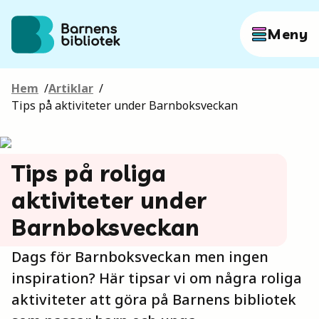
Hoppa till innehållet
Meny
Hem
/
Artiklar
/
Författare
Tips på aktiviteter under Barnboksveckan
Böcker
Tips på roliga
aktiviteter under
Hitta mer
Barnboksveckan
Dags för Barnboksveckan men ingen
inspiration? Här tipsar vi om några roliga
Sök
aktiviteter att göra på Barnens bibliotek