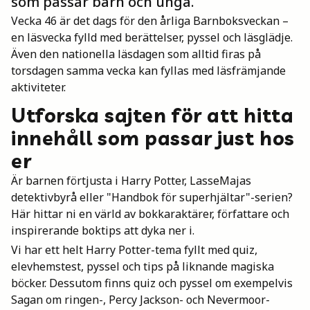
som passar barn och unga.
Mina böcker
Vecka 46 är det dags för den årliga Barnboksveckan –
en läsvecka fylld med berättelser, pyssel och läsglädje.
Även den nationella läsdagen som alltid firas på
Vuxen
torsdagen samma vecka kan fyllas med läsfrämjande
aktiviteter.
Utforska sajten för att hitta
Utskrifter
innehåll som passar just hos
er
Är barnen förtjusta i Harry Potter, LasseMajas
detektivbyrå eller "Handbok för superhjältar"-serien?
Här hittar ni en värld av bokkaraktärer, författare och
inspirerande boktips att dyka ner i.
Vi har ett helt Harry Potter-tema fyllt med quiz,
elevhemstest, pyssel och tips på liknande magiska
böcker. Dessutom finns quiz och pyssel om exempelvis
Sagan om ringen-, Percy Jackson- och Nevermoor-