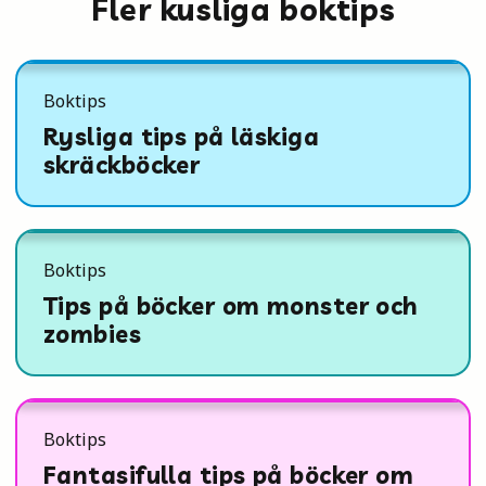
Fler kusliga boktips
Boktips
Rysliga tips på läskiga
skräckböcker
Boktips
Tips på böcker om monster och
zombies
Boktips
Fantasifulla tips på böcker om