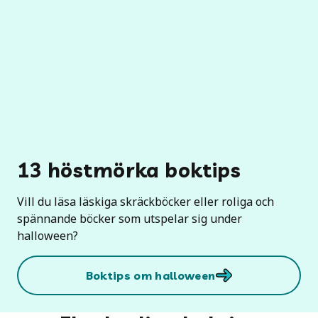
13 höstmörka boktips
Vill du läsa läskiga skräckböcker eller roliga och
spännande böcker som utspelar sig under
halloween?
Boktips om halloween