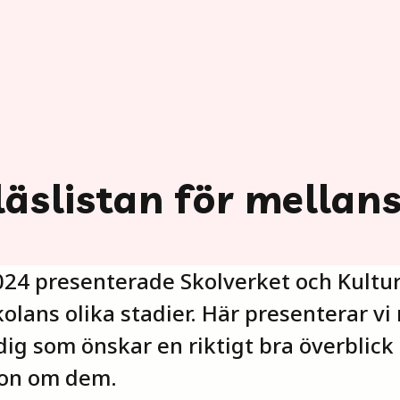
läslistan för mellan
24 presenterade Skolverket och Kultu
skolans olika stadier. Här presenterar v
dig som önskar en riktigt bra överblic
ion om dem.