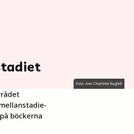
stadiet
Foto: Ann-Charlotte Rugfelt
rrådet
i mellanstadie-
k på böckerna